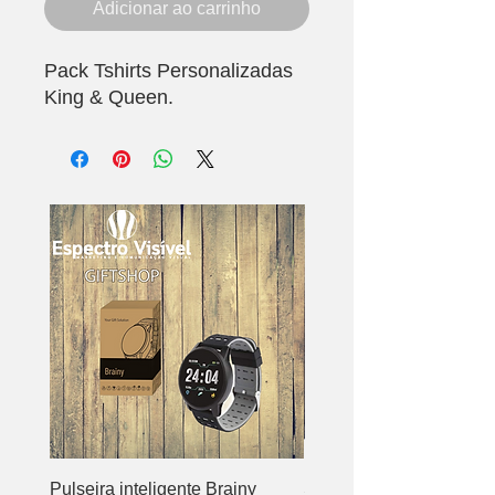
Adicionar ao carrinho
Pack Tshirts Personalizadas
King & Queen.
Pulseira inteligente Brainy
Sound bar Vintage Blue