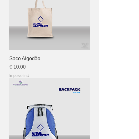
Saco Algodão
Preço
€ 10,00
Imposto incl.