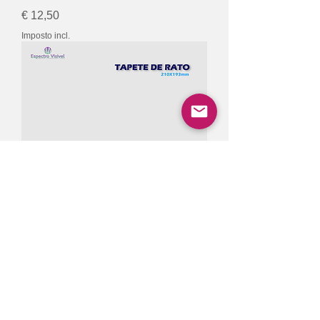
Preço
€ 12,50
Imposto incl.
Tapete de rato personalizado
Preço promocional
A partir de
€ 10,00
Imposto incl.