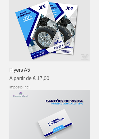
Flyers A5
Preço promocional
A partir de
€ 17,00
Imposto incl.