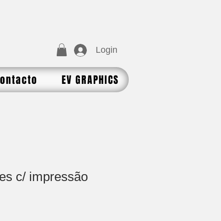
Login
ontacto
EV GRAPHICS
es c/ impressão
reço
romocional