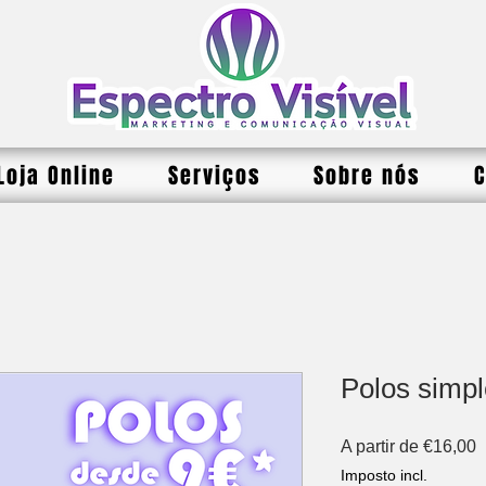
Loja Online
Serviços
Sobre nós
C
Polos simpl
P
A partir de
€16,00
p
Imposto incl.