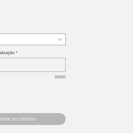
alização
*
0/500
ionar ao carrinho