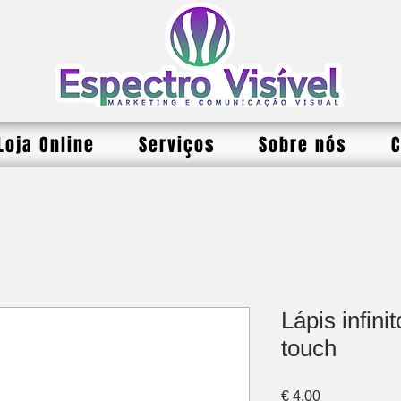
Loja Online
Serviços
Sobre nós
C
Lápis infin
touch
Preço
€ 4,00